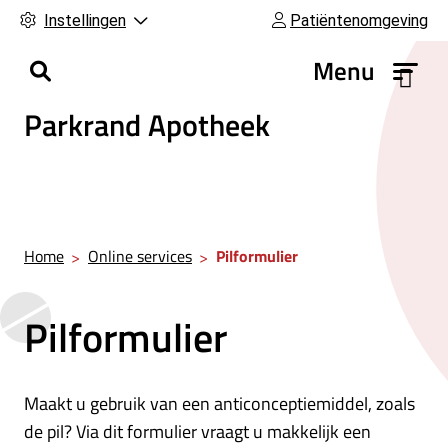
Instellingen
Patiëntenomgeving
H
Menu
o
Parkrand Apotheek
o
f
d
m
e
n
Home
Online services
Pilformulier
u
Pilformulier
Maakt u gebruik van een anticonceptiemiddel, zoals
de pil? Via dit formulier vraagt u makkelijk een