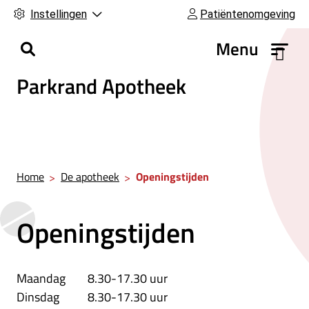
Instellingen
Patiëntenomgeving
H
Menu
o
Parkrand Apotheek
o
f
d
m
e
n
Home
De apotheek
Openingstijden
u
Openingstijden
Maandag
8.30-17.30 uur
Dinsdag
8.30-17.30 uur